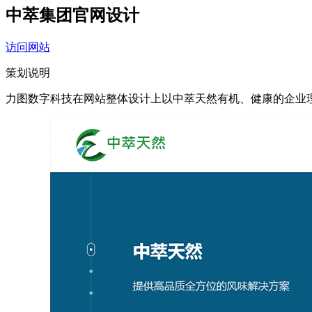
中萃集团官网设计
访问网站
策划说明
力图数字科技在网站整体设计上以中萃天然有机、健康的企业