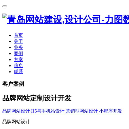
首页
关于
业务
案例
方案
信息
联系
客户案例
品牌网站定制设计开发
品牌网站设计
H5与手机站设计
营销型网站设计
小程序开发
品牌网站设计