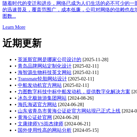
随着时代的变迁和进步，网络已成为人们生活的必不可少的一
的迅速普及，覆盖范围广，成本低廉，公司对网络的信赖也在
图数...
Learn More
近期更新
•
英派斯官网是哪家公司设计的
[2025-11-28]
•
青岛品牌网站定制化设计
[2025-02-11]
•
海智源生物科技英文网站
[2025-02-11]
•
Transmate轮胎网站设计
[2025-02-11]
•
中船发动机官方网站
[2025-02-11]
•
力图数字科技中标中船发动机，提供数字化解决方案
[20
•
冰岛北极旅游集团网站
[2024-08-26]
•
海氏海诺官方网站
[2024-06-28]
•
山东省青岛市黄海公证处官方网站现已正式上线
[2024-0
•
黄海公证处官网
[2024-06-28]
•
文康律师VS崇杰律师
[2024-06-21]
•
国外使用性高的网站分析
[2024-05-15]