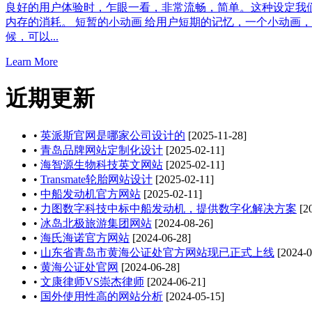
良好的用户体验时，乍眼一看，非常流畅，简单。这种设定我
内存的消耗。 短暂的小动画 给用户短期的记忆，一个小动画
候，可以...
Learn More
近期更新
•
英派斯官网是哪家公司设计的
[2025-11-28]
•
青岛品牌网站定制化设计
[2025-02-11]
•
海智源生物科技英文网站
[2025-02-11]
•
Transmate轮胎网站设计
[2025-02-11]
•
中船发动机官方网站
[2025-02-11]
•
力图数字科技中标中船发动机，提供数字化解决方案
[20
•
冰岛北极旅游集团网站
[2024-08-26]
•
海氏海诺官方网站
[2024-06-28]
•
山东省青岛市黄海公证处官方网站现已正式上线
[2024-0
•
黄海公证处官网
[2024-06-28]
•
文康律师VS崇杰律师
[2024-06-21]
•
国外使用性高的网站分析
[2024-05-15]