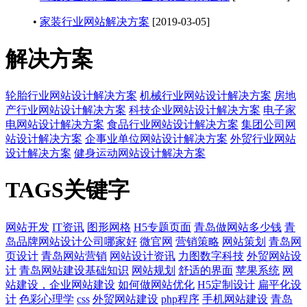
•
家装行业网站解决方案
[2019-03-05]
解决方案
轮胎行业网站设计解决方案
机械行业网站设计解决方案
房地
产行业网站设计解决方案
科技企业网站设计解决方案
电子家
电网站设计解决方案
食品行业网站设计解决方案
集团公司网
站设计解决方案
企事业单位网站设计解决方案
外贸行业网站
设计解决方案
健身运动网站设计解决方案
TAGS关键字
网站开发
IT资讯
图形网格
H5专题页面
青岛做网站多少钱
青
岛品牌网站设计公司哪家好
微官网
营销策略
网站策划
青岛网
页设计
青岛网站营销
网站设计资讯
力图数字科技
外贸网站设
计
青岛网站建设基础知识
网站规划
舒适的界面
苹果系统
网
站建设，企业网站建设
如何做网站优化
H5定制设计
扁平化设
计
色彩心理学
css
外贸网站建设
php程序
手机网站建设
青岛