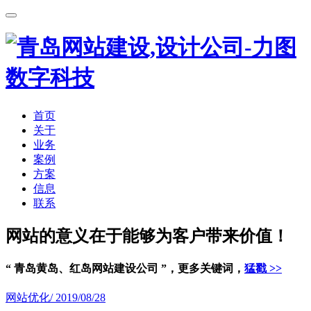
首页
关于
业务
案例
方案
信息
联系
网站的意义在于能够为客户带来价值！
“ 青岛黄岛、红岛网站建设公司 ”，更多关键词，
猛戳 >>
网站优化
/ 2019/08/28