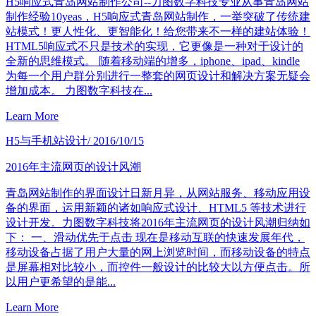
H5响应式青岛网站制作公司--力图数字科技专业从事青岛网站
制作经验10yeas，H5响应式青岛网站制作，一举突破了传统建
站模式！更人性化、更智能化！给您带来不一样的建站体验！
HTML5响应式不只是技术的实现，它更像是一种对于设计的
全新的思维模式。 随着移动端的增多，iphone、ipad、kindle
为每一个用户群分别进行一整套的网页设计和解决方案无疑会
增加成本。 力图数字科技在...
Learn More
H5与手机站设计
/ 2016/10/15
2016年主流网页的设计风潮
青岛网站制作的界面设计日新月异，从网站服务、移动应用设
备的界面，运用新颖的诸如响应式设计、HTML5 等技术进行
设计开发。力图数字科技将2016年主流网页的设计风潮归纳如
下： 一、滑动优先于点击 现在是移动互联的快速发展年代，
移动设备占据了用户大量的网上浏览时间，而移动设备的特点
是屏幕相对比较小，而控件一般设计的比较大以方便点击。所
以用户更希望的是能...
Learn More