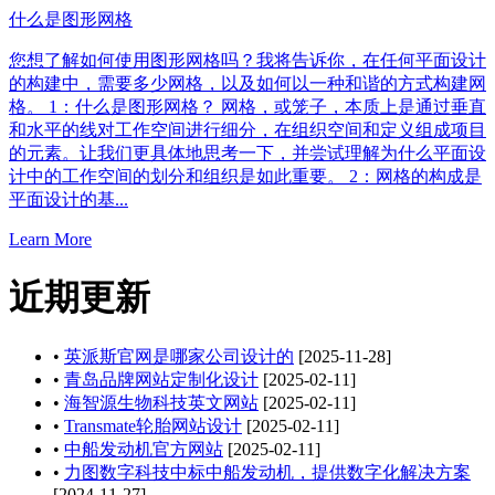
什么是图形网格
您想了解如何使用图形网格吗？我将告诉你，在任何平面设计
的构建中，需要多少网格，以及如何以一种和谐的方式构建网
格。 1：什么是图形网格？ 网格，或笼子，本质上是通过垂直
和水平的线对工作空间进行细分，在组织空间和定义组成项目
的元素。让我们更具体地思考一下，并尝试理解为什么平面设
计中的工作空间的划分和组织是如此重要。 2：网格的构成是
平面设计的基...
Learn More
近期更新
•
英派斯官网是哪家公司设计的
[2025-11-28]
•
青岛品牌网站定制化设计
[2025-02-11]
•
海智源生物科技英文网站
[2025-02-11]
•
Transmate轮胎网站设计
[2025-02-11]
•
中船发动机官方网站
[2025-02-11]
•
力图数字科技中标中船发动机，提供数字化解决方案
[2024-11-27]