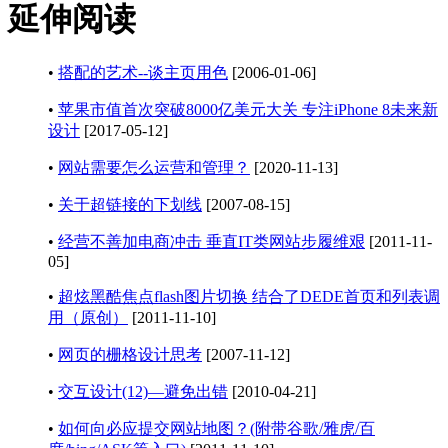
延伸阅读
•
搭配的艺术--谈主页用色
[2006-01-06]
•
苹果市值首次突破8000亿美元大关 专注iPhone 8未来新
设计
[2017-05-12]
•
网站需要怎么运营和管理？
[2020-11-13]
•
关于超链接的下划线
[2007-08-15]
•
经营不善加电商冲击 垂直IT类网站步履维艰
[2011-11-
05]
•
超炫黑酷焦点flash图片切换 结合了DEDE首页和列表调
用（原创）
[2011-11-10]
•
网页的栅格设计思考
[2007-11-12]
•
交互设计(12)—避免出错
[2010-04-21]
•
如何向必应提交网站地图？(附带谷歌/雅虎/百