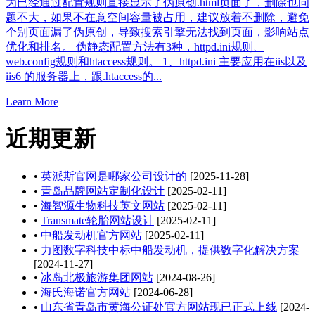
为已经通过配置规则直接显示了伪原创.html页面了，删除也问
题不大，如果不在意空间容量被占用，建议放着不删除，避免
个别页面漏了伪原创，导致搜索引擎无法找到页面，影响站点
优化和排名。 伪静态配置方法有3种，httpd.ini规则、
web.config规则和htaccess规则。 1、httpd.ini 主要应用在iis以及
iis6 的服务器上，跟.htaccess的...
Learn More
近期更新
•
英派斯官网是哪家公司设计的
[2025-11-28]
•
青岛品牌网站定制化设计
[2025-02-11]
•
海智源生物科技英文网站
[2025-02-11]
•
Transmate轮胎网站设计
[2025-02-11]
•
中船发动机官方网站
[2025-02-11]
•
力图数字科技中标中船发动机，提供数字化解决方案
[2024-11-27]
•
冰岛北极旅游集团网站
[2024-08-26]
•
海氏海诺官方网站
[2024-06-28]
•
山东省青岛市黄海公证处官方网站现已正式上线
[2024-