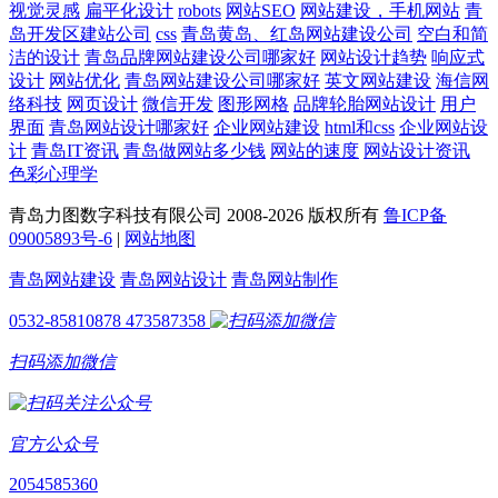
视觉灵感
扁平化设计
robots
网站SEO
网站建设，手机网站
青
岛开发区建站公司
css
青岛黄岛、红岛网站建设公司
空白和简
洁的设计
青岛品牌网站建设公司哪家好
网站设计趋势
响应式
设计
网站优化
青岛网站建设公司哪家好
英文网站建设
海信网
络科技
网页设计
微信开发
图形网格
品牌轮胎网站设计
用户
界面
青岛网站设计哪家好
企业网站建设
html和css
企业网站设
计
青岛IT资讯
青岛做网站多少钱
网站的速度
网站设计资讯
色彩心理学
青岛力图数字科技有限公司 2008-
2026 版权所有
鲁ICP备
09005893号-6
|
网站地图
青岛网站建设
青岛网站设计
青岛网站制作
0532-85810878
473587358
扫码添加微信
官方公众号
2054585360