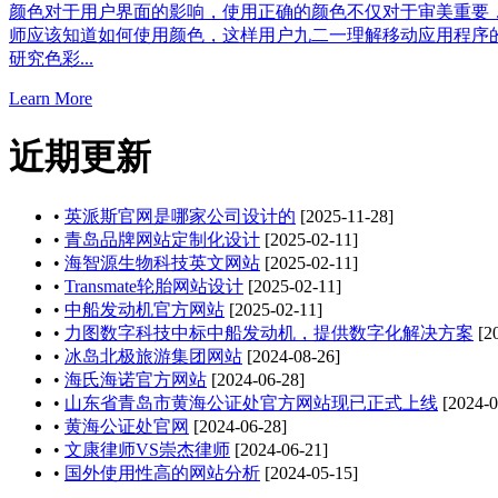
颜色对于用户界面的影响，使用正确的颜色不仅对于审美重要
师应该知道如何使用颜色，这样用户九二一理解移动应用程序的
研究色彩...
Learn More
近期更新
•
英派斯官网是哪家公司设计的
[2025-11-28]
•
青岛品牌网站定制化设计
[2025-02-11]
•
海智源生物科技英文网站
[2025-02-11]
•
Transmate轮胎网站设计
[2025-02-11]
•
中船发动机官方网站
[2025-02-11]
•
力图数字科技中标中船发动机，提供数字化解决方案
[20
•
冰岛北极旅游集团网站
[2024-08-26]
•
海氏海诺官方网站
[2024-06-28]
•
山东省青岛市黄海公证处官方网站现已正式上线
[2024-0
•
黄海公证处官网
[2024-06-28]
•
文康律师VS崇杰律师
[2024-06-21]
•
国外使用性高的网站分析
[2024-05-15]