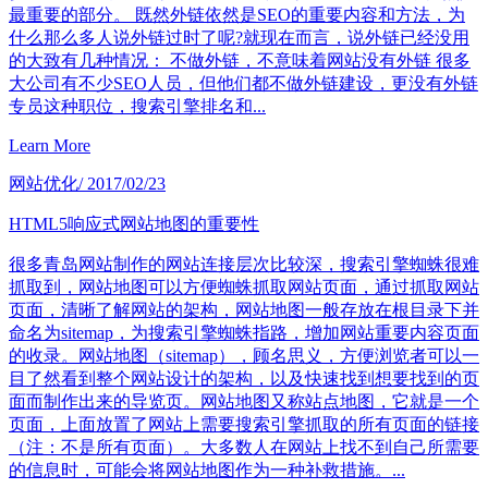
最重要的部分。 既然外链依然是SEO的重要内容和方法，为
什么那么多人说外链过时了呢?就现在而言，说外链已经没用
的大致有几种情况： 不做外链，不意味着网站没有外链 很多
大公司有不少SEO人员，但他们都不做外链建设，更没有外链
专员这种职位，搜索引擎排名和...
Learn More
网站优化
/ 2017/02/23
HTML5响应式网站地图的重要性
很多青岛网站制作的网站连接层次比较深，搜索引擎蜘蛛很难
抓取到，网站地图可以方便蜘蛛抓取网站页面，通过抓取网站
页面，清晰了解网站的架构，网站地图一般存放在根目录下并
命名为sitemap，为搜索引擎蜘蛛指路，增加网站重要内容页面
的收录。网站地图（sitemap），顾名思义，方便浏览者可以一
目了然看到整个网站设计的架构，以及快速找到想要找到的页
面而制作出来的导览页。网站地图又称站点地图，它就是一个
页面，上面放置了网站上需要搜索引擎抓取的所有页面的链接
（注：不是所有页面）。大多数人在网站上找不到自己所需要
的信息时，可能会将网站地图作为一种补救措施。...