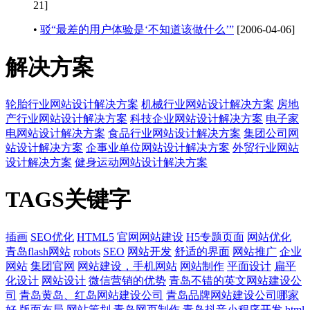
21]
•
驳“最差的用户体验是‘不知道该做什么’”
[2006-04-06]
解决方案
轮胎行业网站设计解决方案
机械行业网站设计解决方案
房地
产行业网站设计解决方案
科技企业网站设计解决方案
电子家
电网站设计解决方案
食品行业网站设计解决方案
集团公司网
站设计解决方案
企事业单位网站设计解决方案
外贸行业网站
设计解决方案
健身运动网站设计解决方案
TAGS关键字
插画
SEO优化
HTML5
官网网站建设
H5专题页面
网站优化
青岛flash网站
robots
SEO
网站开发
舒适的界面
网站推广
企业
网站
集团官网
网站建设，手机网站
网站制作
平面设计
扁平
化设计
网站设计
微信营销的优势
青岛不错的英文网站建设公
司
青岛黄岛、红岛网站建设公司
青岛品牌网站建设公司哪家
好
版面布局
网站策划
青岛网页制作
青岛抖音小程序开发
html