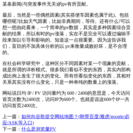
某条新闻(与突发事件无关)的pv有所贡献。
最后，当然是一些偶然因素(其实搭便车因素也属于此)。包括
哪些呢?比如天气因素，比如非典期间，等待。还有什么?可以
想一想由此看来，一个简单的pv数据，其实是多种因素综合贡
献的结果，所以有时的pv涨落，实在不是完全可以通过编辑手
段来加以引导和影响的。知道这一点很重要。因为这告诉我
们，盲目的不加具体分析的以 pv来衡量成败好坏，是不合理
的。
在社会科学研究中，这种区分不同因素对某一个现象的贡献，
就是所谓的详析模式。很多我们看似不变的东西，其实内部构
成比例上发生了很大的变化。而有些看似变化的东西，其相对
关系其实没有什么变化，只是一种单纯的数量上的涨落。
网站说日均 IP / PV 访问量约为 600 / 2400的意思是，今天访问
首页次数为2400次，访问IP为600个。也就是说这600个IP一共
访问首页2400次。
上一篇：
如何向谷歌提交网站地图？(附带百度/雅虎/google/必
应/ASK等入口)
下一篇：
什么是浏览量PV