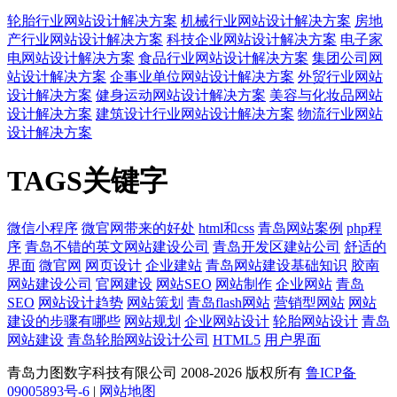
轮胎行业网站设计解决方案
机械行业网站设计解决方案
房地
产行业网站设计解决方案
科技企业网站设计解决方案
电子家
电网站设计解决方案
食品行业网站设计解决方案
集团公司网
站设计解决方案
企事业单位网站设计解决方案
外贸行业网站
设计解决方案
健身运动网站设计解决方案
美容与化妆品网站
设计解决方案
建筑设计行业网站设计解决方案
物流行业网站
设计解决方案
TAGS关键字
微信小程序
微官网带来的好处
html和css
青岛网站案例
php程
序
青岛不错的英文网站建设公司
青岛开发区建站公司
舒适的
界面
微官网
网页设计
企业建站
青岛网站建设基础知识
胶南
网站建设公司
官网建设
网站SEO
网站制作
企业网站
青岛
SEO
网站设计趋势
网站策划
青岛flash网站
营销型网站
网站
建设的步骤有哪些
网站规划
企业网站设计
轮胎网站设计
青岛
网站建设
青岛轮胎网站设计公司
HTML5
用户界面
青岛力图数字科技有限公司 2008-
2026 版权所有
鲁ICP备
09005893号-6
|
网站地图