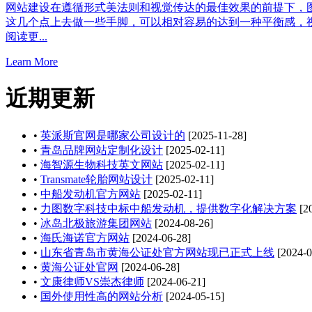
网站建设在遵循形式美法则和视觉传达的最佳效果的前提下，图
这几个点上去做一些手脚，可以相对容易的达到一种平衡感，视
阅读更...
Learn More
近期更新
•
英派斯官网是哪家公司设计的
[2025-11-28]
•
青岛品牌网站定制化设计
[2025-02-11]
•
海智源生物科技英文网站
[2025-02-11]
•
Transmate轮胎网站设计
[2025-02-11]
•
中船发动机官方网站
[2025-02-11]
•
力图数字科技中标中船发动机，提供数字化解决方案
[20
•
冰岛北极旅游集团网站
[2024-08-26]
•
海氏海诺官方网站
[2024-06-28]
•
山东省青岛市黄海公证处官方网站现已正式上线
[2024-0
•
黄海公证处官网
[2024-06-28]
•
文康律师VS崇杰律师
[2024-06-21]
•
国外使用性高的网站分析
[2024-05-15]