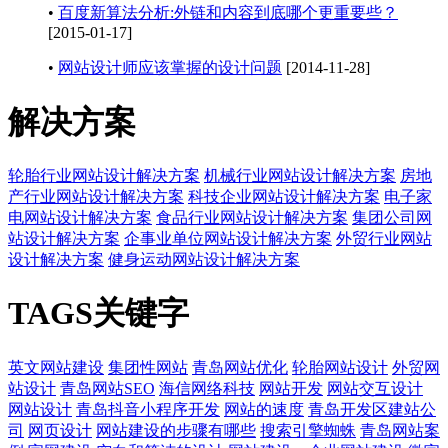
•
百度新算法分析:外链和内容到底哪个更重要些？
[2015-01-17]
•
网站设计师应该掌握的设计问题
[2014-11-28]
解决方案
轮胎行业网站设计解决方案
机械行业网站设计解决方案
房地
产行业网站设计解决方案
科技企业网站设计解决方案
电子家
电网站设计解决方案
食品行业网站设计解决方案
集团公司网
站设计解决方案
企事业单位网站设计解决方案
外贸行业网站
设计解决方案
健身运动网站设计解决方案
TAGS关键字
英文网站建设
集团性网站
青岛网站优化
轮胎网站设计
外贸网
站设计
青岛网站SEO
海信网络科技
网站开发
网站交互设计
网站设计
青岛抖音小程序开发
网站的速度
青岛开发区建站公
司
网页设计
网站建设的步骤有哪些
搜索引擎蜘蛛
青岛网站案