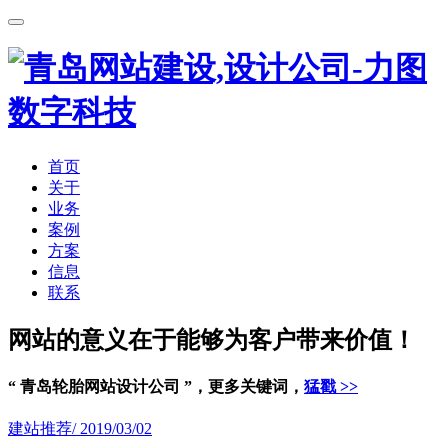
首页
关于
业务
案例
方案
信息
联系
网站的意义在于能够为客户带来价值！
“ 青岛轮胎网站设计公司 ”，更多关键词，
猛戳 >>
建站推荐
/ 2019/03/02