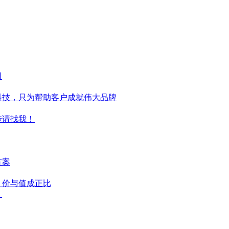
司
科技，只为帮助客户成就伟大品牌
传请找我！
方案
，价与值成正比
？