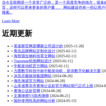
当今互联网是一个非常广泛的，是一个高度竞争的地方，很多
页，这样可以带来更多的用户量，。 网站建设也有一些让用户
搜索...
Learn More
近期更新
•
英派斯官网是哪家公司设计的
[2025-11-28]
•
青岛品牌网站定制化设计
[2025-02-11]
•
海智源生物科技英文网站
[2025-02-11]
•
Transmate轮胎网站设计
[2025-02-11]
•
中船发动机官方网站
[2025-02-11]
•
力图数字科技中标中船发动机，提供数字化解决方案
[20
•
冰岛北极旅游集团网站
[2024-08-26]
•
海氏海诺官方网站
[2024-06-28]
•
山东省青岛市黄海公证处官方网站现已正式上线
[2024-0
•
黄海公证处官网
[2024-06-28]
•
文康律师VS崇杰律师
[2024-06-21]
•
国外使用性高的网站分析
[2024-05-15]