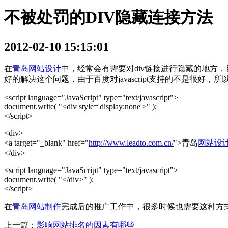
不被处罚的DIV隐藏连接方法
2012-02-10 15:15:01
在
青岛网站设计
中，经常会有需要对div链接进行隐藏的地方，目
好的解决这个问题，由于百度对javascript支持的不是很好，
<script language="JavaScript" type="text/javascript">
document.write( "<div style='display:none'>" );
</script>
<div>
<a target="_blank" href="
http://www.leadto.com.cn/
">青岛
网站设
</div>
<script language="JavaScript" type="text/javascript">
document.write( "</div>" );
</script>
在
青岛网站制作
完成后的推广工作中，很多时候也需要这种方
上一篇：
影响网站排名的因素有哪些