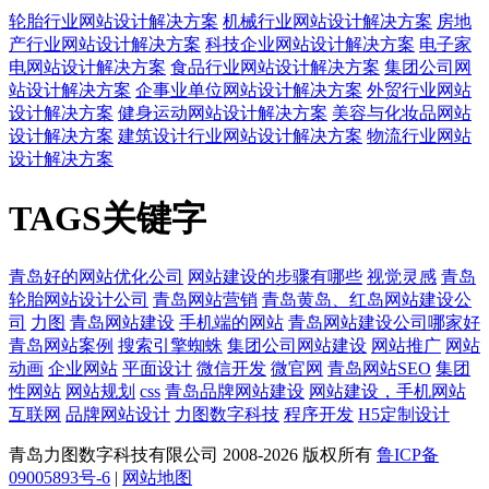
轮胎行业网站设计解决方案
机械行业网站设计解决方案
房地
产行业网站设计解决方案
科技企业网站设计解决方案
电子家
电网站设计解决方案
食品行业网站设计解决方案
集团公司网
站设计解决方案
企事业单位网站设计解决方案
外贸行业网站
设计解决方案
健身运动网站设计解决方案
美容与化妆品网站
设计解决方案
建筑设计行业网站设计解决方案
物流行业网站
设计解决方案
TAGS关键字
青岛好的网站优化公司
网站建设的步骤有哪些
视觉灵感
青岛
轮胎网站设计公司
青岛网站营销
青岛黄岛、红岛网站建设公
司
力图
青岛网站建设
手机端的网站
青岛网站建设公司哪家好
青岛网站案例
搜索引擎蜘蛛
集团公司网站建设
网站推广
网站
动画
企业网站
平面设计
微信开发
微官网
青岛网站SEO
集团
性网站
网站规划
css
青岛品牌网站建设
网站建设，手机网站
互联网
品牌网站设计
力图数字科技
程序开发
H5定制设计
青岛力图数字科技有限公司 2008-
2026 版权所有
鲁ICP备
09005893号-6
|
网站地图