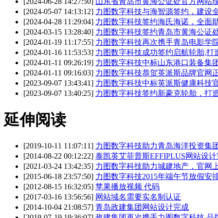
[2024-06-28 14:27:50]
山东省青岛市黄海公证处官方网站
[2024-05-07 14:13:12]
力图数字科技与海智源签约，建设
[2024-04-28 11:29:04]
力图数字科技签约海氏海诺，全面
[2024-03-15 13:28:40]
力图数字科技签约青岛市黄海公证
[2024-01-19 11:17:55]
力图数字科技再次携手青岛电影学
[2024-01-16 11:53:53]
力图数字科技成功签约启航轮胎,打
[2024-01-11 09:26:19]
力图数字科技中标山东港口装备集
[2024-01-11 09:16:03]
力图数字科技恭贺英派斯品牌官网
[2023-09-07 13:43:41]
力图数字科技中标英派斯健康科技
[2023-09-07 13:40:25]
力图数字科技签约新豪克轮胎，打
延伸阅读
[2019-10-11 11:07:11]
力图数字科技助力青岛海洋投资集
[2014-08-22 00:12:22]
泰凯英艾菲普斯EFFIPLUS网站设
[2021-03-24 13:42:35]
力图数字科技助力城建地产，官网
[2015-06-18 23:57:50]
力图数字科技2015年端午节放假安
[2012-08-15 16:32:05]
苹果播放视频 代码
[2017-03-16 13:56:56]
网站域名需要实名制认证
[2014-10-04 21:08:57]
青岛政建集团网站设计完成
[2019-07-19 19:36:07]
政建集团再次携手力图数字科技 品