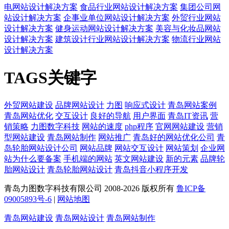
电网站设计解决方案
食品行业网站设计解决方案
集团公司网
站设计解决方案
企事业单位网站设计解决方案
外贸行业网站
设计解决方案
健身运动网站设计解决方案
美容与化妆品网站
设计解决方案
建筑设计行业网站设计解决方案
物流行业网站
设计解决方案
TAGS关键字
外贸网站建设
品牌网站设计
力图
响应式设计
青岛网站案例
青岛网站优化
交互设计
良好的导航
用户界面
青岛IT资讯
营
销策略
力图数字科技
网站的速度
php程序
官网网站建设
营销
型网站建设
青岛网站制作
网站推广
青岛好的网站优化公司
青
岛轮胎网站设计公司
网站品牌
网站交互设计
网站策划
企业网
站为什么要备案
手机端的网站
英文网站建设
新的元素
品牌轮
胎网站设计
青岛轮胎网站设计
青岛抖音小程序开发
青岛力图数字科技有限公司 2008-
2026 版权所有
鲁ICP备
09005893号-6
|
网站地图
青岛网站建设
青岛网站设计
青岛网站制作