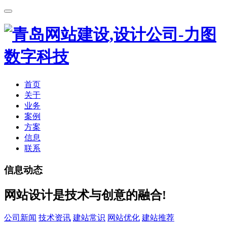
首页
关于
业务
案例
方案
信息
联系
信息动态
网站设计是技术与创意的融合!
公司新闻
技术资讯
建站常识
网站优化
建站推荐