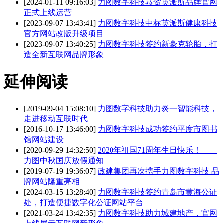
[2024-01-11 09:16:03]
力图数字科技恭贺英派斯品牌官网
正式上线运营
[2023-09-07 13:43:41]
力图数字科技中标英派斯健康科技
官方网站改版升级项目
[2023-09-07 13:40:25]
力图数字科技签约新豪克轮胎，打
造全新互联网品牌形象
延伸阅读
[2019-09-04 15:08:10]
力图数字科技助力炎一智能科技，
走进移动互联时代
[2016-10-17 13:46:00]
力图数字科技成功签约平度市图书
馆网站建设
[2020-09-29 14:32:50]
2020年祖国71周年生日快乐！——
力图中秋国庆放假通知
[2019-07-19 19:36:07]
政建集团再次携手力图数字科技 品
牌网站隆重亮相
[2024-03-15 13:28:40]
力图数字科技签约青岛市黄海公证
处，打造便捷数字化公证网站平台
[2021-03-24 13:42:35]
力图数字科技助力城建地产，官网