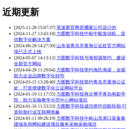
近期更新
[2025-11-28 15:07:37]
英派斯官网是哪家公司设计的
[2024-11-27 13:43:18]
力图数字科技中标中船发动机，提
供数字化解决方案
[2024-06-28 14:27:50]
山东省青岛市黄海公证处官方网站
现已正式上线
[2024-05-07 14:13:12]
力图数字科技与海智源签约，建设
全新官方网站
[2024-04-28 11:29:04]
力图数字科技签约海氏海诺，全面
助力企业品牌数字化转型
[2024-03-15 13:28:40]
力图数字科技签约青岛市黄海公证
处，打造便捷数字化公证网站平台
[2024-01-19 11:17:55]
力图数字科技再次携手青岛电影学
院，助力实验教学示范中心网站项目
[2024-01-16 11:53:53]
力图数字科技成功签约启航轮胎,打
造轮胎行业互联网形象
[2024-01-11 09:26:19]
力图数字科技中标山东港口装备集
团域名和网站建设项目服务采购采购项目