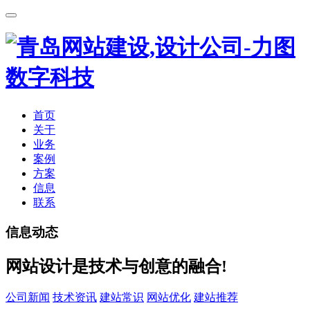
首页
关于
业务
案例
方案
信息
联系
信息动态
网站设计是技术与创意的融合!
公司新闻
技术资讯
建站常识
网站优化
建站推荐