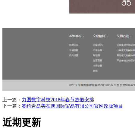
上一篇：
力图数字科技2018年春节放假安排
下一篇：
签约青岛美在澳国际贸易有限公司官网改版项目
近期更新