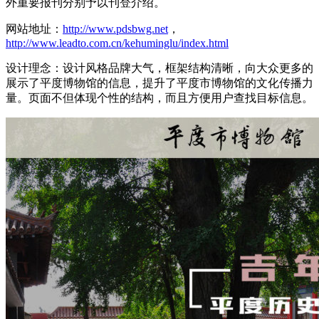
外重要报刊分别予以刊登介绍。
网站地址：
http://www.pdsbwg.net
，
http://www.leadto.com.cn/kehuminglu/index.html
设计理念：设计风格品牌大气，框架结构清晰，向大众更多的
展示了平度博物馆的信息，提升了平度市博物馆的文化传播力
量。页面不但体现个性的结构，而且方便用户查找目标信息。