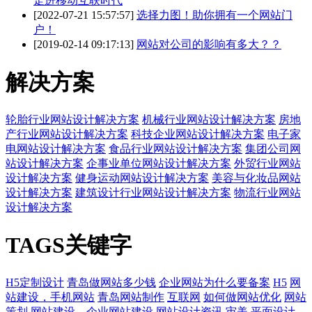
走进移动互联时代
[2022-07-21 15:57:57]
选择力图！助你拥有一个网站门
户！
[2019-02-14 09:17:13]
网站对公司的影响有多大？？
解决方案
轮胎行业网站设计解决方案
机械行业网站设计解决方案
房地
产行业网站设计解决方案
科技企业网站设计解决方案
电子家
电网站设计解决方案
食品行业网站设计解决方案
集团公司网
站设计解决方案
企事业单位网站设计解决方案
外贸行业网站
设计解决方案
健身运动网站设计解决方案
美容与化妆品网站
设计解决方案
建筑设计行业网站设计解决方案
物流行业网站
设计解决方案
TAGS关键字
H5定制设计
青岛做网站多少钱
企业网站为什么要备案
H5
网
站建设，手机网站
青岛网站制作
互联网
如何做网站优化
网站
策划
网站建设，企业网站建设
网站设计资讯
审美
平面设计