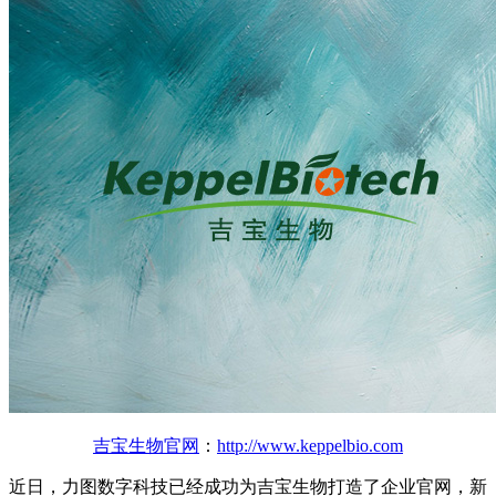
吉宝生物官网
：
http://www.keppelbio.com
近日，力图数字科技已经成功为吉宝生物打造了企业官网，新