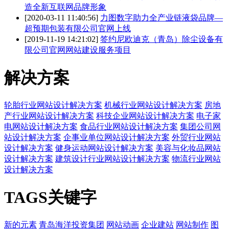
造全新互联网品牌形象
[2020-03-11 11:40:56]
力图数字助力全产业链液袋品牌—
超预期包装有限公司官网上线
[2019-11-19 14:21:02]
签约尼欧迪克（青岛）除尘设备有
限公司官网网站建设服务项目
解决方案
轮胎行业网站设计解决方案
机械行业网站设计解决方案
房地
产行业网站设计解决方案
科技企业网站设计解决方案
电子家
电网站设计解决方案
食品行业网站设计解决方案
集团公司网
站设计解决方案
企事业单位网站设计解决方案
外贸行业网站
设计解决方案
健身运动网站设计解决方案
美容与化妆品网站
设计解决方案
建筑设计行业网站设计解决方案
物流行业网站
设计解决方案
TAGS关键字
新的元素
青岛海洋投资集团
网站动画
企业建站
网站制作
图