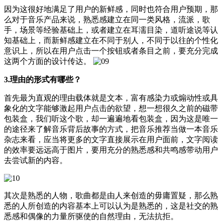
因为这很好地满足了用户的新鲜感，同时也符合用户预期，那
么对于音乐产品来说，熟悉感建立在同一类风格，流派，歌
手，场景等经验基础上，或者建立在耳濡目染，道听途说等认
知基础上，而新鲜感建立在不同于别人，不同于以往的个性化
意识上，所以在用户点击一个按钮或者条目之前，要充分完成
这两个方面的设计传达。
3.理由的形式有哪些？
首先最为直观的理由载体就是文本，富有感染力或煽动性或具
象化的文字能够激起用户点击的欲望，想一想很久之前的磁带
包装盒，我们听这个歌，却一遍遍地看包装盒，因为这是唯一
的途径来了解音乐背后故事的方式，把音乐推荐当做一本音乐
杂志来看，应当将更多的文字直接展示在用户面前，文字阅读
的效率要远远高于图片，要用充分的熟悉感和共鸣感带动用户
去尝试新的内容。
其次是熟悉的人物，歌曲都是由人来创造的毋庸置疑，那么熟
悉的人所创造的内容基本上可以认为是熟悉的，这是社交的熟
悉感和偶像的力量所驱使的自然理由，无法抗拒。