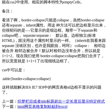
能在css2中使用。相应的脚本特性为emptyCells。
备注：
看清了啊，border-collapse只能是collapse，虽然border-collapse
还有separate，inherit属性。用这 种方法可以把边框显示出来，
但很郁闷的是—-它显示的是细边框。顺带一下separate和
collapse吧， separate:separate : 默认值。边框独立(标准
HTML)，跟没用这个属性时显示的一样。（inherit在我看来跟
separate 没啥区别，也许是我眼拙，呵呵） collapse : 相邻边
被合并 相邻边被合并！默认时相邻边没有合并，所以就是
1+1=2。现在我们使用 border-collapse:collapse把我们合并了，
所以宽度就是 1+1=1了出现细线边框了。
css中可以是：
.table{border-collapse:collapse}
这样就能解决IE6 IE7 IE8中的网页表格td边框不显示的问题
了。
上一篇：
织梦栏目或者title标题超出一定长度后显示特定样式
下一篇：
html网页表格复制粘贴到excel