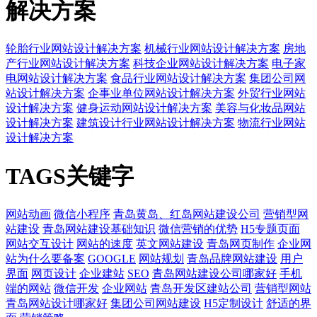
解决方案
轮胎行业网站设计解决方案
机械行业网站设计解决方案
房地
产行业网站设计解决方案
科技企业网站设计解决方案
电子家
电网站设计解决方案
食品行业网站设计解决方案
集团公司网
站设计解决方案
企事业单位网站设计解决方案
外贸行业网站
设计解决方案
健身运动网站设计解决方案
美容与化妆品网站
设计解决方案
建筑设计行业网站设计解决方案
物流行业网站
设计解决方案
TAGS关键字
网站动画
微信小程序
青岛黄岛、红岛网站建设公司
营销型网
站建设
青岛网站建设基础知识
微信营销的优势
H5专题页面
网站交互设计
网站的速度
英文网站建设
青岛网页制作
企业网
站为什么要备案
GOOGLE
网站规划
青岛品牌网站建设
用户
界面
网页设计
企业建站
SEO
青岛网站建设公司哪家好
手机
端的网站
微信开发
企业网站
青岛开发区建站公司
营销型网站
青岛网站设计哪家好
集团公司网站建设
H5定制设计
舒适的界