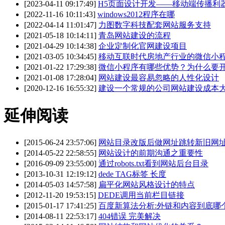
[2023-04-11 09:17:49]
H5页面设计开发——移动端传播利
[2022-11-16 10:11:43]
windows2012程序在哪
[2022-04-14 11:01:47]
力图数字科技配套网站服务支持
[2021-05-18 10:14:11]
青岛网站建设的流程
[2021-04-29 10:14:38]
企业定制化官网建设项目
[2021-03-05 10:34:45]
移动互联时代房地产行业的微信小
[2021-01-22 17:29:38]
微信小程序有哪些优势？为什么要
[2021-01-08 17:28:04]
网站建设最容易忽略的人性化设计
[2020-12-16 16:55:32]
建设一个常规的公司网站建设成本
延伸阅读
[2015-06-24 23:57:06]
网站目录改版后做网址跳转新旧网址通
[2014-05-22 22:58:55]
网站设计的前期沟通之重要性
[2016-09-09 23:55:00]
通过robots.txt看到网站后台目录
[2013-10-31 12:19:12]
dede TAG标签 长度
[2014-05-03 14:57:58]
扁平化网站风格设计的特点
[2012-11-20 19:53:15]
DEDE调用当前栏目链接
[2015-01-17 17:41:25]
百度新算法分析:外链和内容到底哪
[2014-08-11 22:53:17]
404错误 完美解决