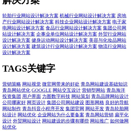
轮胎行业网站设计解决方案
机械行业网站设计解决方案
房地
产行业网站设计解决方案
科技企业网站设计解决方案
电子家
电网站设计解决方案
食品行业网站设计解决方案
集团公司网
站设计解决方案
企事业单位网站设计解决方案
外贸行业网站
设计解决方案
健身运动网站设计解决方案
美容与化妆品网站
设计解决方案
建筑设计行业网站设计解决方案
物流行业网站
设计解决方案
TAGS关键字
营销策略
网站视觉
微官网带来的好处
青岛网站建设基础知识
青岛网站优化
GOOGLE
网站交互设计
营销型网站
青岛海洋
投资集团
用户界面
力图数字科技
网站策划
青岛品牌网站设计
公司哪家好
网页设计
集团公司网站建设
图形网格
良好的导航
网站制作
青岛抖音小程序开发
集团官网
网站开发
青岛轮胎网
站设计
网站优化
企业网站为什么要备案
青岛网站营销
扁平化
设计
外贸网站设计
网站建设的步骤有哪些
网站推广
如何做网
站优化