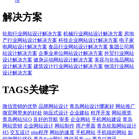
理
解决方案
轮胎行业网站设计解决方案
机械行业网站设计解决方案
房地
产行业网站设计解决方案
科技企业网站设计解决方案
电子家
电网站设计解决方案
食品行业网站设计解决方案
集团公司网
站设计解决方案
企事业单位网站设计解决方案
外贸行业网站
设计解决方案
健身运动网站设计解决方案
美容与化妆品网站
设计解决方案
建筑设计行业网站设计解决方案
物流行业网站
设计解决方案
TAGS关键字
微信营销的优势
品牌网站设计
青岛网站设计哪家好
网站推广
微官网带来的好处
响应式设计
企业建站
程序开发
网站视觉
青岛网站SEO
良好的导航
审美
企业网站
手机网站建设
青岛
网站营销
企业网站设计
网站制作
用户界面
青岛轮胎网站设计
H5
交互设计
php程序
网站的速度
手机网站
手机端的网站
如
何做网站优化
青岛flash网站
微信开发
css
青岛IT资讯