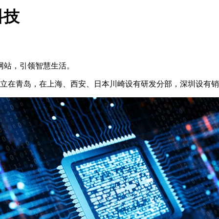
科技
网站，引领智慧生活。
部设立在青岛，在上海、西安、日本川崎设有研发分部，深圳设有