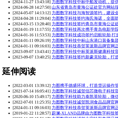
[2024-11-27 13:43:18]
力图数字科技中标中船发动机，提
[2024-06-28 14:27:50]
山东省青岛市黄海公证处官方网站
[2024-05-07 14:13:12]
力图数字科技与海智源签约，建设
[2024-04-28 11:29:04]
力图数字科技签约海氏海诺，全面
[2024-03-15 13:28:40]
力图数字科技签约青岛市黄海公证
[2024-01-19 11:17:55]
力图数字科技再次携手青岛电影学
[2024-01-16 11:53:53]
力图数字科技成功签约启航轮胎,打
[2024-01-11 09:26:19]
力图数字科技中标山东港口装备集
[2024-01-11 09:16:03]
力图数字科技恭贺英派斯品牌官网
[2023-09-07 13:43:41]
力图数字科技中标英派斯健康科技
[2023-09-07 13:40:25]
力图数字科技签约新豪克轮胎，打
延伸阅读
[2022-03-01 13:39:12]
力图携手德盛环球，打造货运操作
[2021-07-14 16:05:41]
力图数字科技诚贺信芯微电子科技
[2020-06-10 15:49:17]
力图数字科技助力泰凯英轮胎，微
[2022-07-01 11:25:35]
力图数字科技诚贺凯润食品品牌官
[2024-01-11 09:16:03]
力图数字科技恭贺英派斯品牌官网
[2019-01-22 11:28:57]
蔚澜-XLAND品牌由力图数字科技