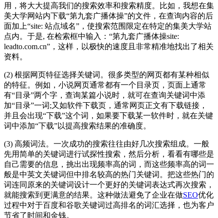
用，将大大提高我们的搜索效率和搜索精度。比如，我想在集
美大学网站内下载“第九套广播体操”的文件，在查询内容的后
面加上“site: 站点域名”，使搜索范围限定在特定的集美大学站
点内。于是, 在检索框中输入：“第九套广播体操site:
leadto.com.cn”，这样，以极快的速度且非常精准地找出了相关
资料。
(2) 根据网页特征选择关键词。很多类型的网页都有某种相似
的特征。例如，小说网页通常都有一个目录页，页面上通常
有“目录”两个字，查询某篇小说时，就可在查询关键词中添
加“目录”一词;又如软件下载页，通常网页正文有下载链接，
并且会出现“下载”这个词，如果要下载某一软件时，就在关键
词中添加“下载”以提高搜索结果的准确度。
(3) 高频词法。一次成功的搜索往往由好几次搜索组成。一般
先用简单的关键词进行试探性搜索，然后分析，看看有哪些是
自己需要的信息，挑出出现频率高的词，而这些频率高的词一
般是中英文关键词但中排名较高的热门关键词。把这些热门的
词连同原来的关键词设计一个更好的关键词表达式再次搜索，
就能搜索到更满意的结果。这种做法避免了企业在做
SEO
优化
过程中对于百度和谷歌关键词过高排名的词汇选择，也为客户
节省了时间和金钱。