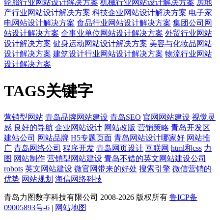
轮胎行业网站设计解决方案
机械行业网站设计解决方案
房地
产行业网站设计解决方案
科技企业网站设计解决方案
电子家
电网站设计解决方案
食品行业网站设计解决方案
集团公司网
站设计解决方案
企事业单位网站设计解决方案
外贸行业网站
设计解决方案
健身运动网站设计解决方案
美容与化妆品网站
设计解决方案
建筑设计行业网站设计解决方案
物流行业网站
设计解决方案
TAGS关键字
营销型网站
青岛品牌网站建设
青岛SEO
官网网站建设
视觉灵
感
良好的导航
企业网站设计
网站改版
营销策略
青岛开发区
建站公司
网站品牌
H5专题页面
青岛网站设计哪家好
网站推
广
青岛网络公司
程序开发
青岛网页设计
互联网
html和css
力
图
网站制作
营销型网站建设
青岛不错的英文网站建设公司
robots
英文网站建设
微官网带来的好处
搜索引擎
微信营销的
优势
网站规划
海信网络科技
青岛力图数字科技有限公司 2008-
2026 版权所有
鲁ICP备
09005893号-6
|
网站地图