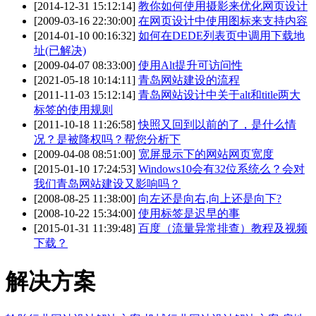
[2014-12-31 15:12:14]
教你如何使用摄影来优化网页设计
[2009-03-16 22:30:00]
在网页设计中使用图标来支持内容
[2014-01-10 00:16:32]
如何在DEDE列表页中调用下载地
址(已解决)
[2009-04-07 08:33:00]
使用Alt提升可访问性
[2021-05-18 10:14:11]
青岛网站建设的流程
[2011-11-03 15:12:14]
青岛网站设计中关于alt和title两大
标签的使用规则
[2011-10-18 11:26:58]
快照又回到以前的了，是什么情
况？是被降权吗？帮您分析下
[2009-04-08 08:51:00]
宽屏显示下的网站网页宽度
[2015-01-10 17:24:53]
Windows10会有32位系统么？会对
我们青岛网站建设又影响吗？
[2008-08-25 11:38:00]
向左还是向右,向上还是向下?
[2008-10-22 15:34:00]
使用标签是迟早的事
[2015-01-31 11:39:48]
百度（流量异常排查）教程及视频
下载？
解决方案