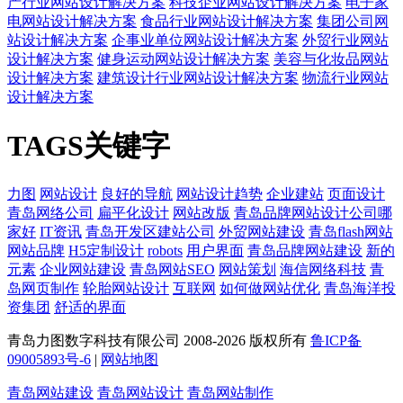
产行业网站设计解决方案
科技企业网站设计解决方案
电子家
电网站设计解决方案
食品行业网站设计解决方案
集团公司网
站设计解决方案
企事业单位网站设计解决方案
外贸行业网站
设计解决方案
健身运动网站设计解决方案
美容与化妆品网站
设计解决方案
建筑设计行业网站设计解决方案
物流行业网站
设计解决方案
TAGS关键字
力图
网站设计
良好的导航
网站设计趋势
企业建站
页面设计
青岛网络公司
扁平化设计
网站改版
青岛品牌网站设计公司哪
家好
IT资讯
青岛开发区建站公司
外贸网站建设
青岛flash网站
网站品牌
H5定制设计
robots
用户界面
青岛品牌网站建设
新的
元素
企业网站建设
青岛网站SEO
网站策划
海信网络科技
青
岛网页制作
轮胎网站设计
互联网
如何做网站优化
青岛海洋投
资集团
舒适的界面
青岛力图数字科技有限公司 2008-
2026 版权所有
鲁ICP备
09005893号-6
|
网站地图
青岛网站建设
青岛网站设计
青岛网站制作