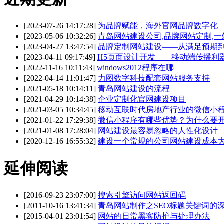
[2023-07-26 14:17:28]
为品牌赋能，海外官网品牌数字化
[2023-05-06 10:32:26]
青岛网站建设公司,品牌网站定制,
[2023-04-27 13:47:54]
品牌定制网站建设——从满足预期
[2023-04-11 09:17:49]
H5页面设计开发——移动端传播利
[2022-11-16 10:11:43]
windows2012程序在哪
[2022-04-14 11:01:47]
力图数字科技配套网站服务支持
[2021-05-18 10:14:11]
青岛网站建设的流程
[2021-04-29 10:14:38]
企业定制化官网建设项目
[2021-03-05 10:34:45]
移动互联时代房地产行业的微信小
[2021-01-22 17:29:38]
微信小程序有哪些优势？为什么要
[2021-01-08 17:28:04]
网站建设最容易忽略的人性化设计
[2020-12-16 16:55:32]
建设一个常规的公司网站建设成本
延伸阅读
[2016-09-23 23:07:00]
搜索引擎访问网站返回码
[2011-10-16 13:41:34]
青岛网站制作之SEO标题关键词的
[2015-04-01 23:01:54]
网站的日常黑客防护与处理办法