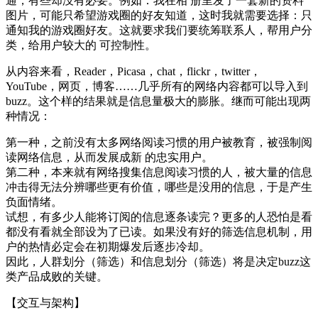
通，有些却没有必要。例如：我在相 册里发了一套新的资料
图片，可能只希望游戏圈的好友知道，这时我就需要选择：只
通知我的游戏圈好友。这就要求我们要统筹联系人，帮用户分
类，给用户较大的 可控制性。
从内容来看，Reader，Picasa，chat，flickr，twitter，
YouTube，网页，博客……几乎所有的网络内容都可以导入到
buzz。这个样的结果就是信息量极大的膨胀。继而可能出现两
种情况：
第一种，之前没有太多网络阅读习惯的用户被教育，被强制阅
读网络信息，从而发展成新 的忠实用户。
第二种，本来就有网络搜集信息阅读习惯的人，被大量的信息
冲击得无法分辨哪些更有价值，哪些是没用的信息，于是产生
负面情绪。
试想，有多少人能将订阅的信息逐条读完？更多的人恐怕是看
都没有看就全部设为了已读。如果没有好的筛选信息机制，用
户的热情必定会在初期爆发后逐步冷却。
因此，人群划分（筛选）和信息划分（筛选）将是决定buzz这
类产品成败的关键。
【交互与架构】