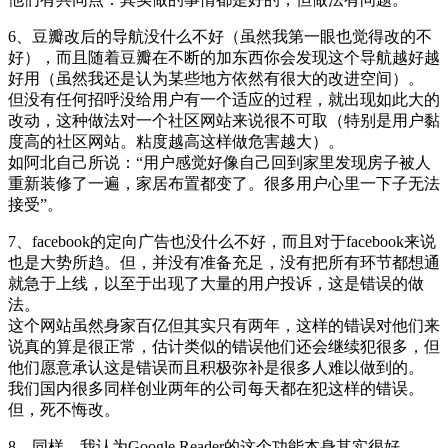
6、豆瓣改后的导航没什么不好（虽然我第一眼也觉得改的不
好），而且随着豆瓣在不断的加东西你会发现这个导航越好越
好用（虽然我还是认为某些地方依然有很大的改进空间）。
但没有任何招呼没给用户有一个适应的过程，就出现如此大的
改动，这种做法对一个社区网站来说很不可取（特别是用户黏
度高的社区网站。粘度越高这样做危害越大）。
如阿北自己所说：“用户感觉好像自己回到家里发现房子被人
重新装修了一遍，家居布置都变了。很多用户心里一下子无法
接受”。
7、facebook的定向广告也没什么不好，而且对于facebook来说
也是大势所趋。但，并没有准备充足，没有把所有环节都想通
就急于上线，以至于出现了大量的用户投诉，这是错误的做
法。
这个网站虽然身家百亿但其实只有两年，这样的错误对他们来
说真的算是很正常，估计类似的错误他们还会继续犯很多，但
他们愿意承认这是错误而且积极弥补是很多人难以做到的。
我们国内很多同样创业两年的公司每天都在犯这样的错误。
但，死不悔改。
8、同样，我认为Google Reader的这个功能本身其实很好。