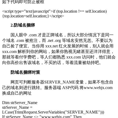
如下代码即可防止被框
<script type="text/javascript">if (top.location !== self.location)
{top.location=self.location;}</script>
2.防域名捆绑
国人眼中 .com 才是正牌域名，所以大部分情况下是同一
个域名 .com 被抢注，而 .net .org 等域名安然无恙。不要以为
自己捡了便宜。当你用 xxx.net 红火发展的时候，别人就会用
xxx.com 解析到你的网站，如果你熟视无睹甚至还洋洋得意，
那就等着付学费吧，等人们都熟悉 xxx.com 访问时，他们就会
向你高价出售该域名，不买的话，等着流量被劫持吧。
防域名捆绑对策
网页可判断服务器SERVER_NAME变量，如果不包含自
己的域名则进行跳转。服务器端 ASP代码 将www.webjx.com
换成自己的网址
Dim strServer_Name
strServer_Name =
LCase(Trim(Request.ServerVariables("SERVER_NAME")))
If strServer_Name <> "www.webjx.com" Then