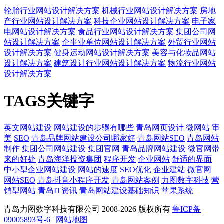
轮胎行业网站设计解决方案
机械行业网站设计解决方案
房地
产行业网站设计解决方案
科技企业网站设计解决方案
电子家
电网站设计解决方案
食品行业网站设计解决方案
集团公司网
站设计解决方案
企事业单位网站设计解决方案
外贸行业网站
设计解决方案
健身运动网站设计解决方案
美容与化妆品网站
设计解决方案
建筑设计行业网站设计解决方案
物流行业网站
设计解决方案
TAGS关键字
英文网站建设
网站建设的步骤有哪些
青岛网页设计
微网站
审
美
SEO
青岛品牌网站建设公司哪家好
青岛网站SEO
青岛网站
制作
集团公司网站建设
集团官网
青岛品牌网站建设
微官网带
来的好处
青岛海洋投资集团
程序开发
企业网站
舒适的界面
中小型企业网站建设
网站的速度
SEO优化
企业建站
微官网
网站SEO
青岛抖音小程序开发
青岛网站案例
力图数字科技
营
销型网站
青岛IT资讯
青岛网站建设基础知识
苹果系统
青岛力图数字科技有限公司 2008-
2026 版权所有
鲁ICP备
09005893号-6
|
网站地图