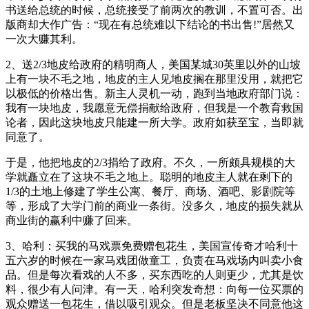
书送给总统的时候，总统接受了前两次的教训，不置可否。出
版商却大作广告：“现在有总统难以下结论的书出售!”居然又
一次大赚其利。
2、送2/3地皮给政府的精明商人，美国某城30英里以外的山坡
上有一块不毛之地，地皮的主人见地皮搁在那里没用，就把它
以极低的价格出售。新主人灵机一动，跑到当地政府部门说：
我有一块地皮，我愿意无偿捐献给政府，但我是一个教育救国
论者，因此这块地皮只能建一所大学。政府如获至宝，当即就
同意了。
于是，他把地皮的2/3捐给了政府。不久，一所颇具规模的大
学就矗立在了这块不毛之地上。聪明的地皮主人就在剩下的
1/3的土地上修建了学生公寓、餐厅、商场、酒吧、影剧院等
等，形成了大学门前的商业一条街。没多久，地皮的损失就从
商业街的赢利中赚了回来。
3、哈利：买我的马戏票免费赠包花生，美国宣传奇才哈利十
五六岁的时候在一家马戏团做童工，负责在马戏场内叫卖小食
品。但是每次看戏的人不多，买东西吃的人则更少，尤其是饮
料，很少有人问津。有一天，哈利突发奇想：向每一位买票的
观众赠送一包花生，借以吸引观众。但是老板坚决不同意他这