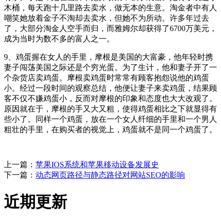
木桶，每天跑十几里路去卖水，做无本的生意。淘金者中有人
嘲笑她放着金子不淘却去卖水，但她不为所动。许多年过去
了，大部分淘金人空手而归，而雅姆尔却获得了6700万美元，
成为当时为数不多的富人之一。
9、鸡蛋握在女人的手里，摩根是美国的大富豪，他年轻时携
妻子闯荡美国之际还是个穷光蛋。为了生计，他和妻子开了一
个杂货店卖鸡蛋。摩根卖鸡蛋时常常有顾客抱怨说他的鸡蛋
小。经过一段时间的观察总结，他便让妻子来卖鸡蛋，结果顾
客不仅不嫌鸡蛋小，反而对摩根的印象和态度也大大改观了。
原因就在于，摩根的手又大又粗，使得鸡蛋相比之下就显得有
些小了。同样一个鸡蛋，放在一个女人纤细的手里和一个男人
粗壮的手里，在购买者的视觉上，鸡蛋就不是同一个鸡蛋了。
上一篇：
苹果IOS系统和苹果移动设备发展史
下一篇：
动态网页路径与静态路径对网站SEO的影响
近期更新