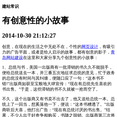
建站常识
有创意性的小故事
2014-10-30 21:12:27
创意，在现在的生活之中无处不在，个性的
网页设计
，有吸引
力的广告平面，或者是给人启示的故事，都有创意的影子，
青
岛网站建设
在这里和大家分享九个创意性的小故事：
1、总统与书，美国一出版商有一批滞销的书久久不能脱手，
便给总统送去一本，并三番五次地征求总统的意见，忙于政务
的总统没有时间与其纠缠，便随口应了一句：“这本书不
错!”出版商如获至宝般地大肆宣传：“现在有总统先生喜欢的
书出售。”于是，这些滞销的书不久就被一抢而空了。
不久，这个出版商又有书卖不出去了，他又送给总统一本。总
统上了一回当，想奚落他一下，便说：“这本书糟透了。”出版
商听后大喜，他打出广告：“现在有总统讨厌的书出售。”结
果，不少人出于好奇争相购买，书随之脱销。出版商第三次将