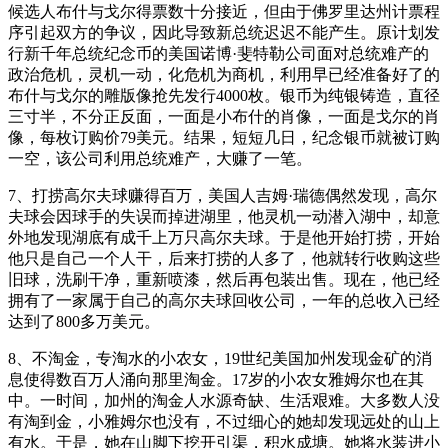
候选人布什与戈尔得票数十分接近，但由于佛罗里达州计票程
序引起双方的争议，因此导致新总统迟迟不能产生。原计划发
行新千年总统纪念币的美国诺博·斐特勒公司面对总统难产的
政治危机，灵机一动，化危机为商机，利用早已经准备好了的
布什与戈尔的雕版像抢先发行4000枚。银币为纯银铸造，直径
三寸半，不分正反面，一面是小布什的肖像，一面是戈尔的肖
像，每枚订购价79美元。结果，短短几日，纪念银币就被订购
一空，该公司利用总统难产，大赚了一笔。
7、打捞高尔夫球赚得百万，美国人吉姆·瑞德偶然发现，高尔
夫球会因球手的失误而掉进湖里，他灵机一动潜入湖中，却意
外地发现湖底有成千上万只高尔夫球。于是他开始打捞，开始
他只是自己一个人干，后来打捞的人多了，他就转行收购这些
旧球，洗刷干净，重新喷漆，然后再包装出售。现在，他已经
拥有了一家属于自己的高尔夫球回收公司，一年的总收入已经
达到了800多万美元。
8、不淘金，专淘水的小农女，19世纪美国加州发现金矿的消
息使得数百万人涌向那里淘金。17岁的小农女雅姆尔也在其
中。一时间，加州的淘金人水源奇缺、生活艰难。大多数人没
有淘到金，小雅姆尔也没有，不过细心的她却发现远处的山上
有水。于是，她在山脚下挖开引渠，积水成塘。她将水装进小