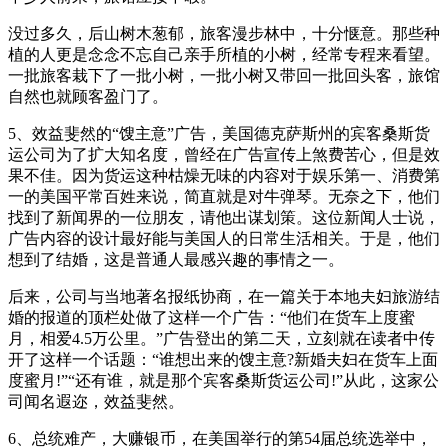
没过多久，后山树木葱郁，旅客漫步林中，十分惬意。那些种
植的人更是念念不忘自己亲手所植的小树，经常专程来看望。
一批旅客栽下了一批小树，一批小树又带回一批回头客，旅馆
自然也就顾客盈门了。
5、效益斐然的“馊主意”广告，美国德克萨斯州的宾客桑斯货
运公司为了扩大知名度，曾经在广告宣传上煞费苦心，但是效
果不佳。因为货运这种枯燥无味的内容对于娱乐第一、消费第
一的美国平常百姓来说，简直就是对牛弹琴。无奈之下，他们
找到了新闻界的一位朋友，请他出谋划策。这位新闻人士说，
广告内容的设计最好能与美国人的日常生活相关。于是，他们
想到了结婚，这是普通人最感兴趣的事情之一。
后来，公司与当地著名报纸协商，在一篇关于本地夫妇旅游结
婚的报道的顶栏处做了这样一个广告：“他们在货车上度蜜
月，相爱4.5万公里。”广告登出的第二天，立刻就在读者中传
开了这样一个话题：“谁想出来的馊主意?新婚夫妇在货车上面
度蜜月!”“还有谁，就是那个宾客桑斯货运公司!”从此，这家公
司闻名遐迩，效益斐然。
6、总统难产，大赚银币，在美国举行的第54届总统选举中，