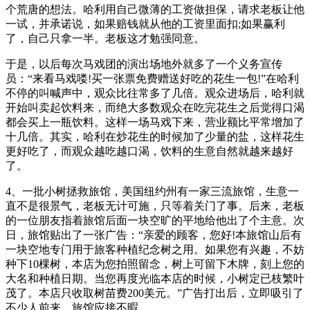
个荒唐的想法。哈利用自己微薄的工资做担保，请求老板让他
一试，并承诺说，如果赔钱就从他的工资里面扣;如果赢利
了，自己只拿一半。老板这才勉强同意。
于是，以后每次马戏团的演出场地外就多了一个义务宣传
员：“来看马戏喽!买一张票免费赠送好吃的花生一包!”在哈利
不停的叫喊声中，观众比往常多了几倍。观众进场后，哈利就
开始叫卖起饮料来，而绝大多数观众在吃完花生之后觉得口渴
都会买上一瓶饮料。这样一场马戏下来，营业额比平常增加了
十几倍。其实，哈利在炒花生的时候加了少量的盐，这样花生
更好吃了，而观众越吃越口渴，饮料的生意自然就越来越好
了。
4、一批小树拯救旅馆，美国纽约州有一家三流旅馆，生意一
直不是很景气，老板无计可施，只等着关门了事。后来，老板
的一位朋友指着旅馆后面一块空旷的平地给他出了个主意。次
日，旅馆贴出了一张广告：“亲爱的顾客，您好!本旅馆山后有
一块空地专门用于旅客种植纪念树之用。如果您有兴趣，不妨
种下10棵树，本店为您拍照留念，树上可留下木牌，刻上您的
大名和种植日期。当您再度光临本店的时候，小树定已枝繁叶
茂了。本店只收取树苗费200美元。”广告打出后，立即吸引了
不少人前来，旅馆应接不暇。