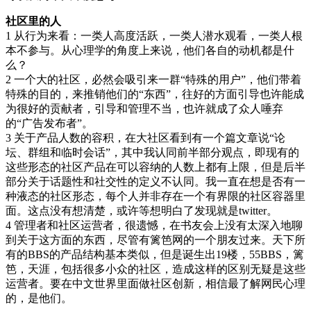
社区里的人
1 从行为来看：一类人高度活跃，一类人潜水观看，一类人根
本不参与。从心理学的角度上来说，他们各自的动机都是什
么？
2 一个大的社区，必然会吸引来一群“特殊的用户”，他们带着
特殊的目的，来推销他们的“东西”，往好的方面引导也许能成
为很好的贡献者，引导和管理不当，也许就成了众人唾弃
的“广告发布者”。
3 关于产品人数的容积，在大社区看到有一个篇文章说“论
坛、群组和临时会话”，其中我认同前半部分观点，即现有的
这些形态的社区产品在可以容纳的人数上都有上限，但是后半
部分关于话题性和社交性的定义不认同。我一直在想是否有一
种液态的社区形态，每个人并非存在一个有界限的社区容器里
面。这点没有想清楚，或许等想明白了发现就是twitter。
4 管理者和社区运营者，很遗憾，在书友会上没有太深入地聊
到关于这方面的东西，尽管有篱笆网的一个朋友过来。天下所
有的BBS的产品结构基本类似，但是诞生出19楼，55BBS，篱
笆，天涯，包括很多小众的社区，造成这样的区别无疑是这些
运营者。要在中文世界里面做社区创新，相信最了解网民心理
的，是他们。