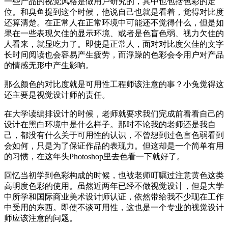
一些产品的视觉风格是做用户研究的，其中也包括色彩的定
位。和臭鱼提到这个时候，他说自己也就是看着，觉得对比度
还算清楚。在正常人在正常环境中可能还不觉得什么，但是如
果在一些表现欠佳的显示环境、或者是色盲色弱、视力欠佳的
人看来，就显吃力了。即使是正常人，面对对比度欠佳的文字
长时间阅读也会容易产生疲劳，而浮躁的色彩会令用户对产品
的情感无形中产生影响。
那么颜色的对比度就是可用性工程师该注意的事？小兔觉得这
还主要是视觉设计师的责任。
在大学读编排设计的时候，老师就要求我们完成前看看自己的
设计在黑白环境中是什么样子。那时不论我的老师还是我自
己，都没有什么关于可用性的认识，不曾想到过色盲色弱看到
会如何，只是为了保证作品的表现力。但这却是一个简单有用
的习惯，在这年头Photoshop里去色看一下就好了。
回忆当初学到色彩构成的时候，也被老师叮嘱过注意黄色这类
高明度色彩的使用。虽然近两年已经不做视觉设计，但是大学
中所学和国际商业美术设计师认证，依然带给我不少现在工作
中受用的东西。即使不谈可用性，这也是一个专业的视觉设计
师应该注意的问题。