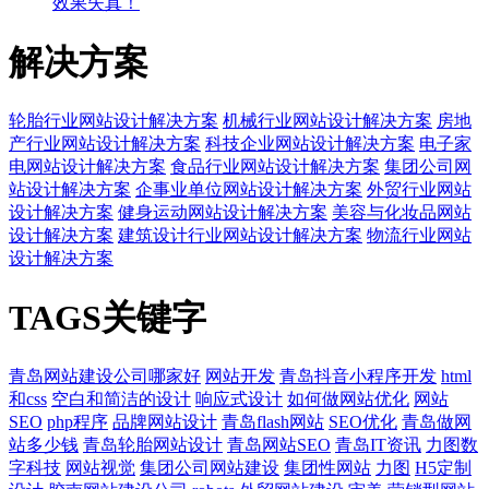
效果失真！
解决方案
轮胎行业网站设计解决方案
机械行业网站设计解决方案
房地
产行业网站设计解决方案
科技企业网站设计解决方案
电子家
电网站设计解决方案
食品行业网站设计解决方案
集团公司网
站设计解决方案
企事业单位网站设计解决方案
外贸行业网站
设计解决方案
健身运动网站设计解决方案
美容与化妆品网站
设计解决方案
建筑设计行业网站设计解决方案
物流行业网站
设计解决方案
TAGS关键字
青岛网站建设公司哪家好
网站开发
青岛抖音小程序开发
html
和css
空白和简洁的设计
响应式设计
如何做网站优化
网站
SEO
php程序
品牌网站设计
青岛flash网站
SEO优化
青岛做网
站多少钱
青岛轮胎网站设计
青岛网站SEO
青岛IT资讯
力图数
字科技
网站视觉
集团公司网站建设
集团性网站
力图
H5定制