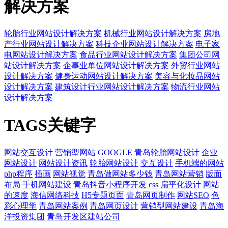
解决方案
轮胎行业网站设计解决方案
机械行业网站设计解决方案
房地
产行业网站设计解决方案
科技企业网站设计解决方案
电子家
电网站设计解决方案
食品行业网站设计解决方案
集团公司网
站设计解决方案
企事业单位网站设计解决方案
外贸行业网站
设计解决方案
健身运动网站设计解决方案
美容与化妆品网站
设计解决方案
建筑设计行业网站设计解决方案
物流行业网站
设计解决方案
TAGS关键字
网站交互设计
营销型网站
GOOGLE
青岛轮胎网站设计
企业
网站设计
网站设计资讯
轮胎网站设计
交互设计
手机端的网站
php程序
插画
网站视觉
青岛做网站多少钱
青岛网站营销
版面
布局
手机网站建设
青岛抖音小程序开发
css
扁平化设计
网站
的速度
海信网络科技
H5专题页面
青岛网页制作
网站SEO
色
彩心理学
青岛网站案例
青岛网页设计
营销型网站建设
青岛海
洋投资集团
青岛开发区建站公司