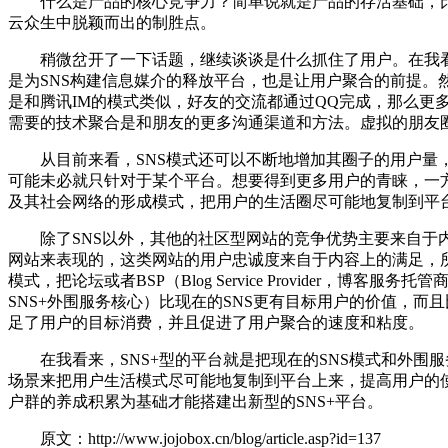
什么是产品的核心竞争力？简单说就是产品的存活基础，比如
云众生中脱颖而出的制胜点。
稍微岔开了一下话题，继续谈谈是什么抓住了用户。在我看来
是为SNS构建信息媒介的释放平台，也是让用户聚合的前提。
是和腾讯IM的模式类似，好友的交流都通过QQ完成，那么更
需要的技术聚合是和朋友的更多沟通渠道和方法。虚拟的朋友
从目前来看，SNS模式还可以不断地增加其圈子的用户量，
可能未必就只针对于某个平台。想要得到更多用户的青睐，一
及其社会网络的形成模式，把用户的生活圈尽可能地复制到平
除了SNS以外，其他的社区型网站的竞争优势主要来自于内
网站来表现的，这类网站的用户忠诚度来自于内容上的满足，
模式，把论坛或者BSP（Blog Service Provider
SNS+外围服务核心）比现在的SNS更有目标用户的价值，
足了用户的目标消费，并且促进了用户聚合的速度和粘度。
在我看来，SNS+型的平台就是把现在的SNS模式和外围
场景来把用户生活模式尽可能地复制到平台上来，提高用户的
户群的养成积累为基础才能搭建出新型的SNS+平台。
原文：http://www.jojobox.cn/blog/article.asp?id=137