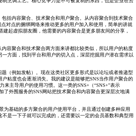
秘制烹调工艺。核心竞争力是不可被复制的东西，也是企业在云
，包括内容聚合、技术聚合和用户聚合。从内容聚合到技术聚合
间点对点的捆绑网络来推动更多的用户加入和使用，简单的讲就
上搭建起虚拟朋友圈，他需要的内容聚合是更多朋友间的分享，
从内容聚合和技术聚合两方面来讲都比较类似，所以用户的粘度
另一方面，找到平台和用户的切入点，深层挖掘用户潜在需求以
问题（例如发帖）。现在这类社区更多形式是以论坛或者推递型
户粘度也会逐渐消失。我的建议是能够把SNS当作用户聚合的
竞争力来主导用户的使用习惯。这一类的SNS+（“SNS+”表示
加了外围服务的SNS网站把技术聚合和内容聚合更深层次地满
场景为基础的多方聚合的用户使用平台，并且通过创建多种应用
这不是一下子就可以完成的，还需要以一定的会员基数和典型用