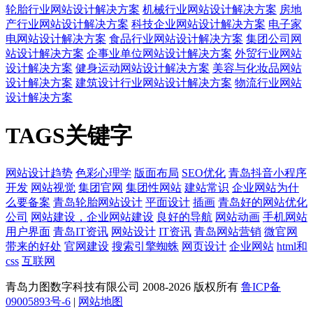
轮胎行业网站设计解决方案
机械行业网站设计解决方案
房地
产行业网站设计解决方案
科技企业网站设计解决方案
电子家
电网站设计解决方案
食品行业网站设计解决方案
集团公司网
站设计解决方案
企事业单位网站设计解决方案
外贸行业网站
设计解决方案
健身运动网站设计解决方案
美容与化妆品网站
设计解决方案
建筑设计行业网站设计解决方案
物流行业网站
设计解决方案
TAGS关键字
网站设计趋势
色彩心理学
版面布局
SEO优化
青岛抖音小程序
开发
网站视觉
集团官网
集团性网站
建站常识
企业网站为什
么要备案
青岛轮胎网站设计
平面设计
插画
青岛好的网站优化
公司
网站建设，企业网站建设
良好的导航
网站动画
手机网站
用户界面
青岛IT资讯
网站设计
IT资讯
青岛网站营销
微官网
带来的好处
官网建设
搜索引擎蜘蛛
网页设计
企业网站
html和
css
互联网
青岛力图数字科技有限公司 2008-
2026 版权所有
鲁ICP备
09005893号-6
|
网站地图