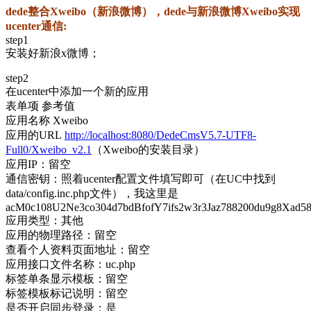
dede整合Xweibo（新浪微博），dede与新浪微博Xweibo实现
ucenter通信:
step1
安装好新浪x微博；
step2
在ucenter中添加一个新的应用
表单项 参考值
应用名称 Xweibo
应用的URL
http://localhost:8080/DedeCmsV5.7-UTF8-
Full0/Xweibo_v2.1
（Xweibo的安装目录）
应用IP：留空
通信密钥：照着ucenter配置文件填写即可（在UC中找到
data/config.inc.php文件），我这里是
acM0c108U2Ne3co304d7bdBfofY7ifs2w3r3Jaz788200du9g8Xad5
应用类型：其他
应用的物理路径：留空
查看个人资料页面地址：留空
应用接口文件名称：uc.php
标签单条显示模板：留空
标签模板标记说明：留空
是否开启同步登录：是