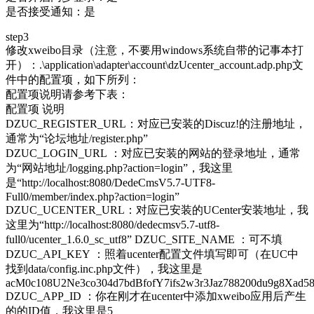
是否接受通知：是
step3
修改xweibo目录（注意，不要用windows系统自带的记事本打
开）：.\application\adapter\account\dzUcenter_account.adp.php文
件中的配置项，如下所列：
配置项说明请参考下表：
配置项 说明
DZUC_REGISTER_URL：对应已安装的Discuz!的注册地址，
通常为“论坛地址/register.php”
DZUC_LOGIN_URL ：对应已安装的网站的登录地址，通常
为“网站地址/logging.php?action=login”，我这里
是“http://localhost:8080/DedeCmsV5.7-UTF8-
Full0/member/index.php?action=login”
DZUC_UCENTER_URL：对应已安装的UCenter安装地址，我
这里为“http://localhost:8080/dedecmsv5.7-utf8-
full0/ucenter_1.6.0_sc_utf8” DZUC_SITE_NAME ：可不填
DZUC_API_KEY ：照着ucenter配置文件填写即可（在UC中
找到data/config.inc.php文件），我这里是
acM0c108U2Ne3co304d7bdBfofY7ifs2w3r3Jaz788200du9g8Xad5
DZUC_APP_ID ：你在刚才在ucenter中添加xweibo应用后产生
的的ID值，我这里是5