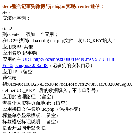
dede整
合记事狗微博与jishigou实现ucenter通信：
step1
安装记事狗；
step2
到ucenter，添加一个应用；
在UC中找到data/config.inc.php文件，将UC_KEY填入：
应用类型: 其他
应用名称:记事狗
应用的主
URL:http://localhost:8080/DedeCmsV5.7-UTF8-
Full0/jishigou.3.0.3.utf8
（记事狗的安装目录）
应用 IP:（留空）
通信密
钥:0acM0c108U2Ne3co304d7bdBfofY7ifs2w3r3Jaz788200du9g
define('UC_KEY', 后的数据填入，不带单引号）
应用的物理路径:（留空）
查看个人资料页面地址:（留空）
应用接口文件名称:uc.php（保持不变）
标签单条显示模板:（留空）
标签模板标记说明:（留空）
是否开启同步登录:是