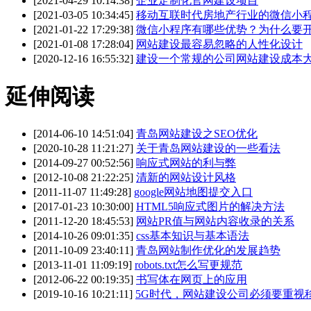
[2021-04-29 10:14:38]
企业定制化官网建设项目
[2021-03-05 10:34:45]
移动互联时代房地产行业的微信小
[2021-01-22 17:29:38]
微信小程序有哪些优势？为什么要
[2021-01-08 17:28:04]
网站建设最容易忽略的人性化设计
[2020-12-16 16:55:32]
建设一个常规的公司网站建设成本
延伸阅读
[2014-06-10 14:51:04]
青岛网站建设之SEO优化
[2020-10-28 11:21:27]
关于青岛网站建设的一些看法
[2014-09-27 00:52:56]
响应式网站的利与弊
[2012-10-08 21:22:25]
清新的网站设计风格
[2011-11-07 11:49:28]
google网站地图提交入口
[2017-01-23 10:30:00]
HTML5响应式图片的解决方法
[2011-12-20 18:45:53]
网站PR值与网站内容收录的关系
[2014-10-26 09:01:35]
css基本知识与基本语法
[2011-10-09 23:40:11]
青岛网站制作优化的发展趋势
[2013-11-01 11:09:19]
robots.txt怎么写更规范
[2012-06-22 00:19:35]
书写体在网页上的应用
[2019-10-16 10:21:11]
5G时代，网站建设公司必须要重视