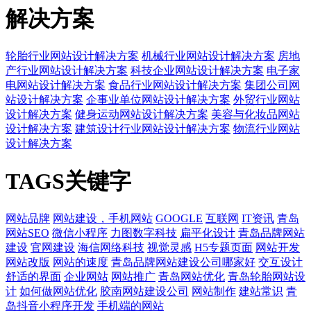
解决方案
轮胎行业网站设计解决方案
机械行业网站设计解决方案
房地
产行业网站设计解决方案
科技企业网站设计解决方案
电子家
电网站设计解决方案
食品行业网站设计解决方案
集团公司网
站设计解决方案
企事业单位网站设计解决方案
外贸行业网站
设计解决方案
健身运动网站设计解决方案
美容与化妆品网站
设计解决方案
建筑设计行业网站设计解决方案
物流行业网站
设计解决方案
TAGS关键字
网站品牌
网站建设，手机网站
GOOGLE
互联网
IT资讯
青岛
网站SEO
微信小程序
力图数字科技
扁平化设计
青岛品牌网站
建设
官网建设
海信网络科技
视觉灵感
H5专题页面
网站开发
网站改版
网站的速度
青岛品牌网站建设公司哪家好
交互设计
舒适的界面
企业网站
网站推广
青岛网站优化
青岛轮胎网站设
计
如何做网站优化
胶南网站建设公司
网站制作
建站常识
青
岛抖音小程序开发
手机端的网站