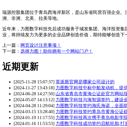
瑞源控股集团位于青岛西海岸新区，是山东省民营百强企业。注
洲、非洲、北美、拉美等地。
近年来，力图数字科技先后成功服务于城发集团、海洋投资集
业，将持续发力为更多的企业品牌创造价值，期待能够创造下
上一篇：
网页设计注意事项！
下一篇：
选择力图！助你拥有一个网站门户！
近期更新
[2025-11-28 15:07:37]
英派斯官网是哪家公司设计的
[2024-11-27 13:43:18]
力图数字科技中标中船发动机，提
[2024-06-28 14:27:50]
山东省青岛市黄海公证处官方网站
[2024-05-07 14:13:12]
力图数字科技与海智源签约，建设
[2024-04-28 11:29:04]
力图数字科技签约海氏海诺，全面
[2024-03-15 13:28:40]
力图数字科技签约青岛市黄海公证
[2024-01-19 11:17:55]
力图数字科技再次携手青岛电影学
[2024-01-16 11:53:53]
力图数字科技成功签约启航轮胎,打