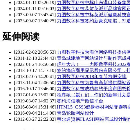
[2024-01-11 09:26:19]
力图数字科技中标山东港口装备集
[2024-01-11 09:16:03]
力图数字科技恭贺英派斯品牌官网
[2023-09-07 13:43:41]
力图数字科技中标英派斯健康科技
[2023-09-07 13:40:25]
力图数字科技签约新豪克轮胎，打
延伸阅读
[2012-02-02 20:56:53]
力图数字科技为海信网络科技提供
[2011-12-18 22:44:43]
青岛城建地产网站设计与制作完成
[2022-01-24 16:56:58]
虎年大吉！——力图数字科技2022
[2018-10-17 14:17:10]
签约海信商用显示股份有限公司，
[2018-02-05 14:20:41]
力图数字科技2018年春节放假安排
[2013-11-04 12:06:50]
力图数字科技为鲁曹高新提供网站
[2016-10-17 13:46:00]
力图数字科技成功签约平度市图书
[2017-01-05 15:02:00]
程序猿（媛）们，你们的新年计划
[2019-03-07 14:02:37]
签约海信地产微信平台
[2016-08-04 15:31:46]
HTML5+CSS3健身器材网站菲泰
[2016-09-04 21:14:00]
青岛轮胎网站设计
[2012-03-27 22:22:32]
韦尔通贸易FLASH网站完成设计制