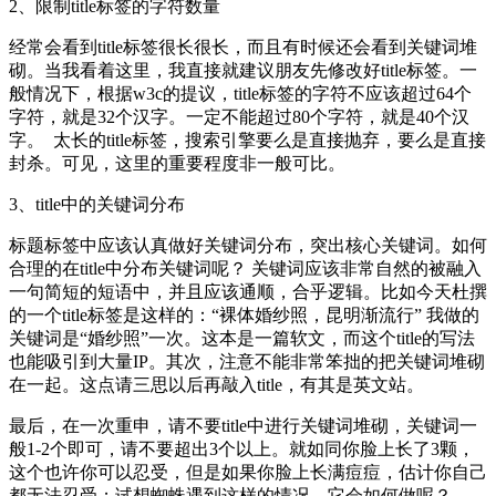
2、限制title标签的字符数量
经常会看到title标签很长很长，而且有时候还会看到关键词堆
砌。当我看着这里，我直接就建议朋友先修改好title标签。一
般情况下，根据w3c的提议，title标签的字符不应该超过64个
字符，就是32个汉字。一定不能超过80个字符，就是40个汉
字。 太长的title标签，搜索引擎要么是直接抛弃，要么是直接
封杀。可见，这里的重要程度非一般可比。
3、title中的关键词分布
标题标签中应该认真做好关键词分布，突出核心关键词。如何
合理的在title中分布关键词呢？ 关键词应该非常自然的被融入
一句简短的短语中，并且应该通顺，合乎逻辑。比如今天杜撰
的一个title标签是这样的：“裸体婚纱照，昆明渐流行” 我做的
关键词是“婚纱照”一次。这本是一篇软文，而这个title的写法
也能吸引到大量IP。其次，注意不能非常笨拙的把关键词堆砌
在一起。这点请三思以后再敲入title，有其是英文站。
最后，在一次重申，请不要title中进行关键词堆砌，关键词一
般1-2个即可，请不要超出3个以上。就如同你脸上长了3颗，
这个也许你可以忍受，但是如果你脸上长满痘痘，估计你自己
都无法忍受；试想蜘蛛遇到这样的情况，它会如何做呢？