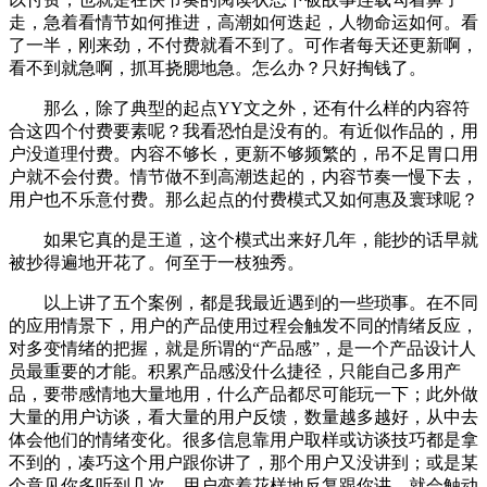
走，急着看情节如何推进，高潮如何迭起，人物命运如何。看
了一半，刚来劲，不付费就看不到了。可作者每天还更新啊，
看不到就急啊，抓耳挠腮地急。怎么办？只好掏钱了。
那么，除了典型的起点YY文之外，还有什么样的内容符
合这四个付费要素呢？我看恐怕是没有的。有近似作品的，用
户没道理付费。内容不够长，更新不够频繁的，吊不足胃口用
户就不会付费。情节做不到高潮迭起的，内容节奏一慢下去，
用户也不乐意付费。那么起点的付费模式又如何惠及寰球呢？
如果它真的是王道，这个模式出来好几年，能抄的话早就
被抄得遍地开花了。何至于一枝独秀。
以上讲了五个案例，都是我最近遇到的一些琐事。在不同
的应用情景下，用户的产品使用过程会触发不同的情绪反应，
对多变情绪的把握，就是所谓的“产品感”，是一个产品设计人
员最重要的才能。积累产品感没什么捷径，只能自己多用产
品，要带感情地大量地用，什么产品都尽可能玩一下；此外做
大量的用户访谈，看大量的用户反馈，数量越多越好，从中去
体会他们的情绪变化。很多信息靠用户取样或访谈技巧都是拿
不到的，凑巧这个用户跟你讲了，那个用户又没讲到；或是某
个意见你多听到几次，用户变着花样地反复跟你讲，就会触动