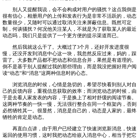
别人又提醒我说，会不会构成对用户的骚扰？这点我倒是
很有信心，相册用户的上传和发表行为是非常不活跃的，动态
数量很少，又随时可以通过取消关注来屏蔽信息。既然可定
制，何谈骚扰？何况他关注某人，不就是为了获取某人的最近
动态吗，我们只是提供了一个更方便的提示渠道而已。
然后我就这么干了。大概过了3个月，还好开发进度很
慢，还没开发到消息中心这一块，我忽然反应过来，妈的，踩
雷了。大多数产品都不把动态和信息合并，果然是有道理的。
倒不是基于别人提醒过我的那些理由，而是我没把握好用户阅
读“动态”和“消息”这两种信息时的心态。
浏览消息的时候，心情是急切的，希望尽快看到别人对自
己的反馈内容，重视信息获取的效率；而浏览动态的时候，由
于是去看人家发表的内容，于是换上了相对舒缓的阅读节奏。
这两种节奏的一快一慢，无法强行整合在同一个框架内，否则
必然牺牲其一。很显然，消息是自己的，动态是人家的，最终
牺牲的肯定是动态。
再直白点讲，由于用户已经建立了快速浏览新消息，快速
返回的使用习惯，这时我把动态给嵌入消息中心，相当于把它