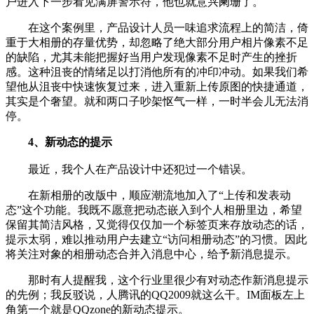
户进入下一步看见满屏警示符，他也就意兴阑珊了。
在这个案例里，产品设计人员一味追求流程上的简洁，倚
重于大相册的存量优势，却忽略了绝大部分用户相片像素不足
的缺陷，尤其未能把握好当用户发现像素不足时产生的挫折
感。这种沮丧的情绪足以打消他所有的冲印冲动。如果我们希
望他从沮丧中快速恢复过来，进入重新上传原图的快捷通道，
其实是个奢望。就和两口子吵架怄气一样，一时半会儿无法消
停。
4、新动态的提示
最近，我个人在产品设计中还犯过一个错误。
在新相册的改版中，顺应潮流地加入了“上传和发表动
态”这个功能。我既不愿意把动态嵌入到个人相册里边，希望
保留其简洁风格，又觉得仅仅加一个标签页来存放动态的话，
提示太弱，难以推动用户去建立“访问相册动态”的习惯。因此
将关注对象的相册动态合并入消息中心，给予新消息提示。
那时有人提醒我，这个行业里很少有对动态作新消息提示
的先例；我反驳说，人腾讯的QQ2009就这么干。IM面板左上
角第一个就是QQzone的新动态提示。