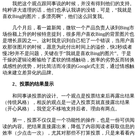
我把这个观点跟同事说的时候，并没有得到他们的支持。
纯粹讲大道理的话，他们也承认我讲的没错，可是，“我就是
喜欢Bing的图片，多漂亮啊”，他们这么回复我。
几个月后，看一篇新闻，微软一个产品负责人谈到Bing市
场份额上升的时候特意提到，很多用户喜欢Bing的背景图片也
是增长原因之一。这时我意识到自己犯了一个错误，当用户喜
欢那张图片的时候，愿意为此付出时间上的溢价，快2秒或者
慢2秒并不是问题，关键在于“我就是喜欢Bing的图片”。于是
干燥的逻辑论断输给了柔软的情感触动，效率的劣势反而转换
成感性的优势，对比简洁而冷漠的Google式主页，通过情感触
动来建立差异化的品牌。
2、投票的结果显示
和同事谈投票的设计。一个观点是投票结束后再露出结果
（传统风格），相反的观点是一进入投票页就直接露出结果
（开心风格），我坚定不移地支持后者。理由有两点。
第一，投票不仅仅是一个功能性的操作，也是一份可供阅
读的内容。把结果直接露出来，降低了内容阅读者获取信息的
效率（少点击一次），尤其对那些不打算投票，只是来看看内