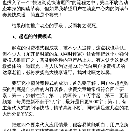
也投入了一个“快速浏览快速返回”的流程之中，完全不吻合动
态本身的阅读节奏。但如果我希望用户在消息中心内的阅读节
奏忽快忽慢，简直是个妄想！
结果刻意推广动态的手段，反而将之溺死。
5、起点的付费模式
起点的付费模式很成功，被不少人追捧，这点我也承认。
但不少人（尤其是时髦的互联网时评家）还希望把这个小额付
费模式推而广之，普及到各种内容产品上去。有人认为这是拯
救媒体的一道曙光，有人认为这是2.0时代向用户收费模式的
达摩老祖，必将发扬光大桃李遍野。我对此嗤之以鼻。
要研究小额付费模式的成功，首先要了解，用户在起点购
买的到底是什么样的内容居多。收费文章通常得符合四个要
素：第一，独创性强；第二，内容长，10万字起；第三，更新
频繁，每周更新不低于2万字，最好是日更5000字；第四，有
主角代入式的阅读快感，情节高潮不断。同时满足这几点的绝
大部分是YY文。
把这四个要素代入应用情景，很容易就能明白，用户之所
以付费，也就是在快节奏的阅读状态下被故事连载勾着鼻子