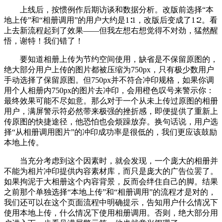
上线后，按惯例作后期访谈和数据分析。改版前选择“本
地上传”和“相册调用”的用户大约是1∶1，改版后变成了1∶2。看
上去新流程起到了效果——但我左想右想觉得不对劲，猛然醒
悟，谢特！我们错了！
要知道相册上传为节约空间使用，缺省是不保留原图的，
绝大部分用户上传的图片都被压缩为750px，只有极少数用户
手动选择了保留原图。但750px并不符合冲印规格，如果你调
用个人相册内750px的图片去冲印，会用橙色叹号来警示你：
最终效果可能不尽如意。那么对于一个从未上传过原图的相册
用户，满屏警示符必然带来极强的挫折感，即便提供了重新上
传原图的快捷途径，他恐怕也会烦躁放弃。换句话说，用户选
择“从相册调用图片”的冲印成功率是很低的，我们更应该鼓励
本地上传。
当充分考虑到这个因素时，就会发现，一个庞大的相册并
不能为相片冲印提供内容素材库，而只是庞大的广告位罢了。
如果拘泥于大相册这个内容背景，反而会绊住自己的脚。结果
之前那个单独选择“本地上传”和“相册调用”的流程才是对的，
我们还可以在这个页面流程中明确提示，告知用户什么情况下
使用本地上传，什么情况下使用相册调用。否则，绝大部分用