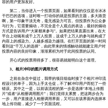
容的用户更加友好。
第二，当你进入一个投票页面，如果看到的仅仅是冷冰冰
干巴巴的选项，这时唯一打动你的就是投票的主题，多大路货
啊，第一印象平淡无奇，毫无感染力可言。但投票作为公众参
与行为，它需要煽动，不完全是个人观点的表达，最好的煽动
方式是告诉用户“大家都来参与”。如果把结果直露出来，在大
平台上动辄有成千上万人投票，这成千上万人的参与就构成了
内容上的感染力。人越多感染力越强。在打开页面的第一时间
看到这“千万人的选择”，由此带来的情感触动就能建立用户对
投票内容的良好印象，渐渐累积为对于此间投票的认同。
开心式的投票用得多了，很容易就能明白这个道理。
3、相片冲印的图片调用方式
之前在杂念中提过，我带的项目组临时接了个相片冲印流
程设计的单子，因为上手太仓促，不了解冲印用户而犯了一些
错误。其中之一是，以前该流程的第一步是选择“本地上传图
片”或者“从相册调用图片”；我们觉得太累赘，把这两步合为
一步，用户直接进入相册调用界面，又可以在该界面内选择本
地上传功能，减少了一个页面流程。