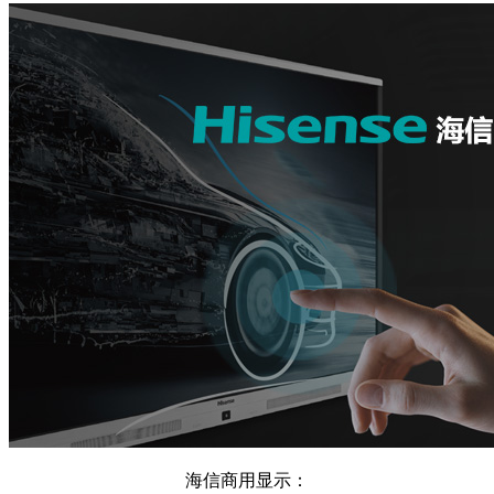
海信商用显示：