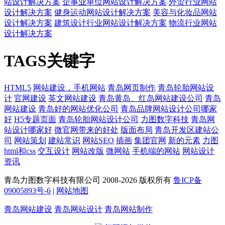
站设计解决方案
企事业单位网站设计解决方案
外贸行业网站
设计解决方案
健身运动网站设计解决方案
美容与化妆品网站
设计解决方案
建筑设计行业网站设计解决方案
物流行业网站
设计解决方案
TAGS关键字
HTML5
网站建设，手机网站
青岛网页制作
青岛轮胎网站设
计
官网建设
英文网站建设
青岛黄岛、红岛网站建设公司
青岛
网站建设
青岛好的网站优化公司
青岛品牌网站设计公司哪家
好
H5专题页面
青岛轮胎网站设计公司
力图数字科技
青岛网
站设计哪家好
微官网带来的好处
版面布局
青岛开发区建站公
司
网站策划
建站常识
网站SEO
插画
集团官网
新的元素
力图
html和css
交互设计
网站改版
微网站
手机端的网站
网站设计
资讯
青岛力图数字科技有限公司 2008-
2026 版权所有
鲁ICP备
09005893号-6
|
网站地图
青岛网站建设
青岛网站设计
青岛网站制作